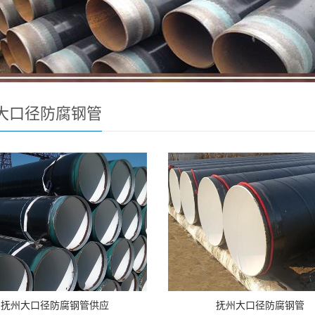
大口径防腐钢管
抚州大口径防腐钢管供应
抚州大口径防腐钢管