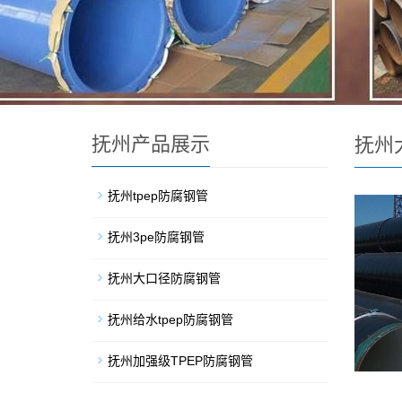
抚州产品展示
抚州
抚州tpep防腐钢管
抚州3pe防腐钢管
抚州大口径防腐钢管
抚州给水tpep防腐钢管
抚州加强级TPEP防腐钢管