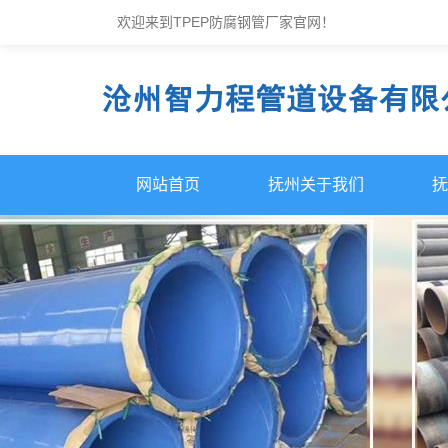
欢迎来到TPEP防腐钢管厂家官网！
网站首页
抚州关于我们
抚