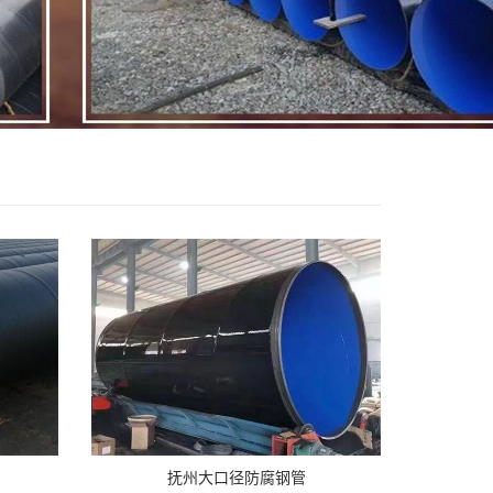
抚州大口径防腐钢管