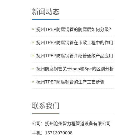
新闻动态
抚州TPEP防腐钢管的防腐层如何分级？
抚州TPEP防腐钢管在市政工程中的作用
抚州TPEP防腐钢管介绍普通级产品应用
抚州防腐钢管关于tpep和3pe的区别分析
抚州TPEP防腐钢管的生产工艺步骤
联系我们
公司：抚州沧州智力程管道设备有限公司
手机：15713070008