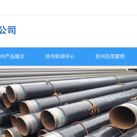
州产品展示
抚州新闻中心
抚州应用案例