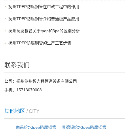
抚州TPEP防腐钢管在市政工程中的作用
抚州TPEP防腐钢管介绍普通级产品应用
抚州防腐钢管关于tpep和3pe的区别分析
抚州TPEP防腐钢管的生产工艺步骤
联系我们
公司：抚州沧州智力程管道设备有限公司
手机：15713070008
其他地区
/ CITY
南昌给水tpep防腐钢管
景德镇给水tpep防腐钢管