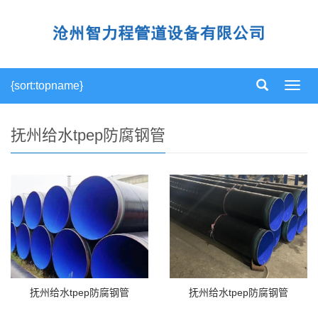
{sort:topname}
导
航
菜
单
抚州给水tpep防腐钢管
抚州给水tpep防腐钢管
抚州给水tpep防腐钢管