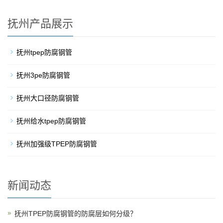
抚州产品展示
抚州tpep防腐钢管
抚州3pe防腐钢管
抚州大口径防腐钢管
抚州给水tpep防腐钢管
抚州加强级TPEP防腐钢管
新闻动态
抚州TPEP防腐钢管的防腐层如何分级？