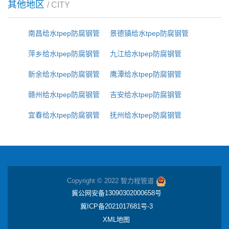
其他地区
/ CITY
南昌给水tpep防腐钢管
景德镇给水tpep防腐钢管
萍乡给水tpep防腐钢管
九江给水tpep防腐钢管
新余给水tpep防腐钢管
鹰潭给水tpep防腐钢管
赣州给水tpep防腐钢管
吉安给水tpep防腐钢管
宜春给水tpep防腐钢管
抚州给水tpep防腐钢管
Copyright © 2022 智力程管道
冀公网安备13090302000658号
冀ICP备2021017681号-3
XML地图