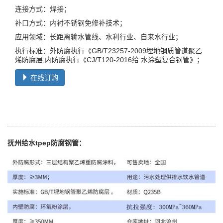
连接方式：焊接；
补口方式：内衬不锈钢免修补技术；
应用领域：长距离输水管线、水利行业、自来水行业；
执行标准：外防腐执行《GB/T23257-2009埋地钢质管道聚乙
烯防腐层;内防腐执行《CJ/T120-2016给 水涂塑复合钢管》；
在线订购
抚州给水tpep防腐钢管：