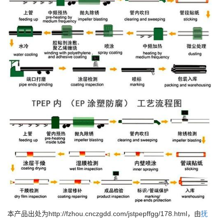
本产品出处为http://fzhou.cnczgdd.com/jstpepffgg/178.html，由
抚