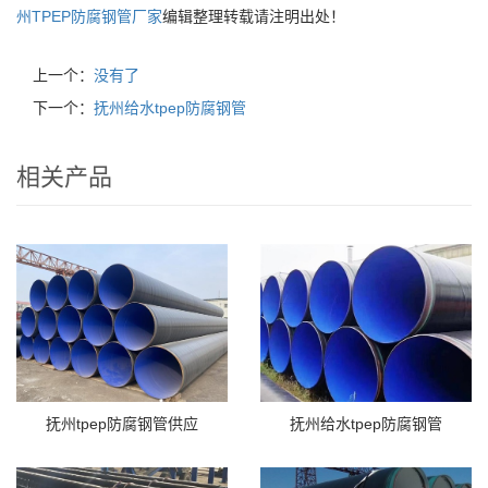
州TPEP防腐钢管厂家
编辑整理转载请注明出处！
上一个：
没有了
下一个：
抚州给水tpep防腐钢管
相关产品
抚州tpep防腐钢管供应
抚州给水tpep防腐钢管