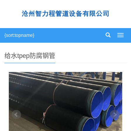
{sort:topname}
导
航
菜
单
给水tpep防腐钢管